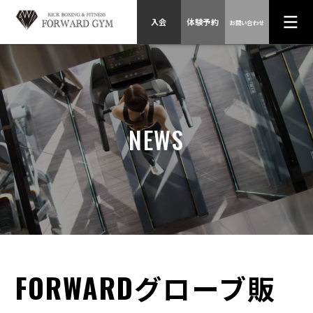
入会
体験予約
お問い合わせ
HOME
スケジュール、
プログラム
NEWS
料金、入会方法
トレーナー紹介
店舗情報
会社概要
お問い合わせ
FORWARDグローブ販