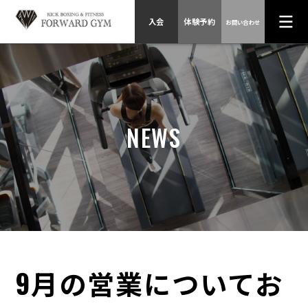
入会
体験予約
お問い合わせ
HOME
スケジュール、
プログラム
NEWS
料金、入会方法
トレーナー紹介
店舗情報
会社概要
お問い合わせ
9月の営業についてお