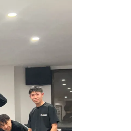
ト
レ
ー
ナ
ー
紹
介
店
舗
情