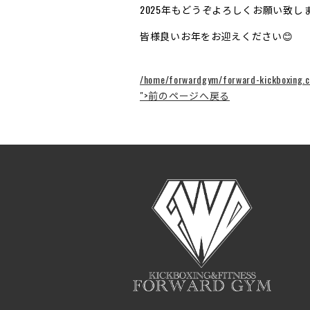
2025年もどうぞよろしくお願い致しま
皆様良いお年をお迎えください😊
/home/forwardgym/forward-kickboxing.c
">前のページへ戻る