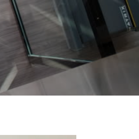
グ
ラ
ム
料
金、
入
会
方
法