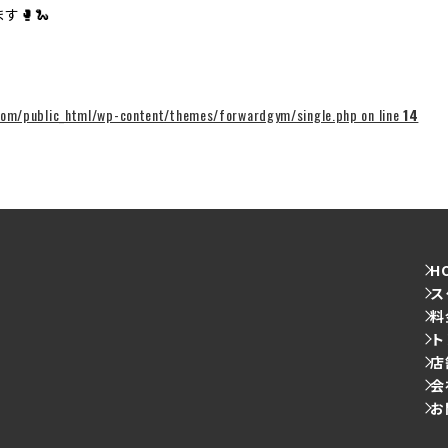
す🥊🐍
om/public_html/wp-content/themes/forwardgym/single.php on line
14
H
ス
料
ト
店
会
お