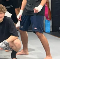
報
会
社
概
要
お
問
い
合