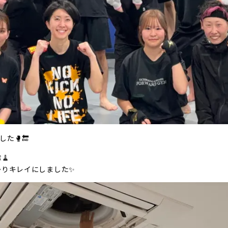
た🥊🔚
🧹
かりキレイにしました✨