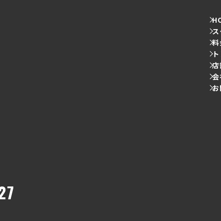
H
ス
料
ト
店
会
お
27