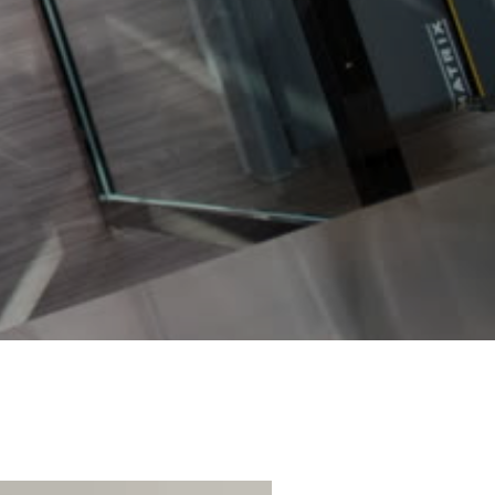
グ
ラ
ム
料
金、
入
会
方
法