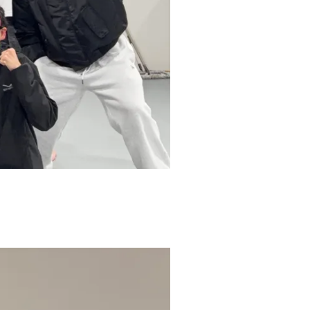
報
会
社
概
要
お
問
い
合