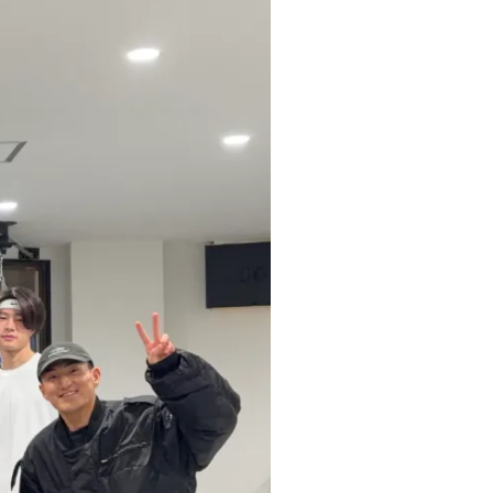
ト
レ
ー
ナ
ー
紹
介
店
舗
情